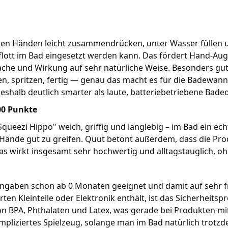
einen Händen leicht zusammendrücken, unter Wasser füllen
flott im Bad eingesetzt werden kann. Das fördert Hand-Au
che und Wirkung auf sehr natürliche Weise. Besonders gut g
ken, spritzen, fertig — genau das macht es für die Badewanne
shalb deutlich smarter als laute, batteriebetriebene Baded
00 Punkte
Squeezi Hippo" weich, griffig und langlebig – im Bad ein echte
 Hände gut zu greifen. Quut betont außerdem, dass die Prod
Das wirkt insgesamt sehr hochwertig und alltagstauglich, o
angaben schon ab 0 Monaten geeignet und damit auf sehr f
en Kleinteile oder Elektronik enthält, ist das Sicherheitspr
 von BPA, Phthalaten und Latex, was gerade bei Produkten m
mpliziertes Spielzeug, solange man im Bad natürlich trotz