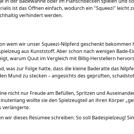
ge in der Badewanne oder im Planschbecken spielen und s
is ist das Öffnen einfach, wodurch ein "Squeezi" leicht zu
hhaltig verhindert werden.
 von wem wir unser Squeezi-Nilpferd geschenkt bekommen 
spielzeug aus Kunststoff. Aber schon nach wenigen Bade-Ein
igt, warum Quut im Vergleich mit Billig-Herstellern hervors
d, was zur Folge hatte, dass die kleine Baderatte das Nilp
 den Mund zu stecken – angesichts des geprüften, schadstof
leine nicht nur Freude am Befüllen, Spritzen und Auseinand
inutenlang wollte sie den Spielzeugteil an ihren Körper „ge
 verlängerte.
n wir dieses Resümee schreiben: So soll Badespielzeug! Si