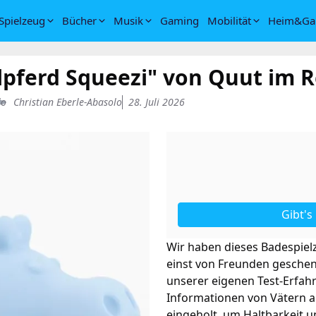
Spielzeug
Bücher
Musik
Gaming
Mobilität
Heim&Ga
lpferd Squeezi" von Quut im 
Christian Eberle-Abasolo
28. Juli 2026
Gibt's
Wir haben dieses Badespielze
einst von Freunden gesche
unserer eigenen Test-Erfah
Informationen von Vätern 
eingeholt, um Haltbarkeit 