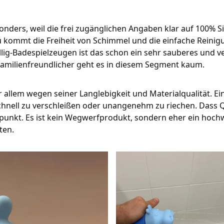
onders, weil die frei zugänglichen Angaben klar auf 100% S
u kommt die Freiheit von Schimmel und die einfache Reini
n Billig-Badespielzeugen ist das schon ein sehr sauberes un
familienfreundlicher geht es in diesem Segment kaum.
r allem wegen seiner Langlebigkeit und Materialqualität. Ei
chnell zu verschleißen oder unangenehm zu riechen. Dass Q
luspunkt. Es ist kein Wegwerfprodukt, sondern eher ein hoch
ten.