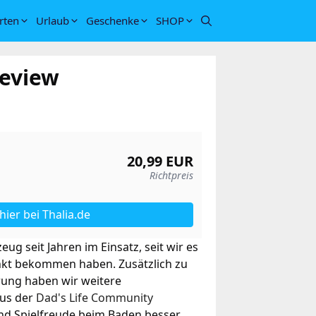
rten
Urlaub
Geschenke
SHOP
Review
20,99 EUR
Richtpreis
 hier
bei Thalia.de
ug seit Jahren im Einsatz, seit wir es
nkt bekommen haben. Zusätzlich zu
rung haben wir weitere
aus der
Dad's Life Community
und Spielfreude beim Baden besser