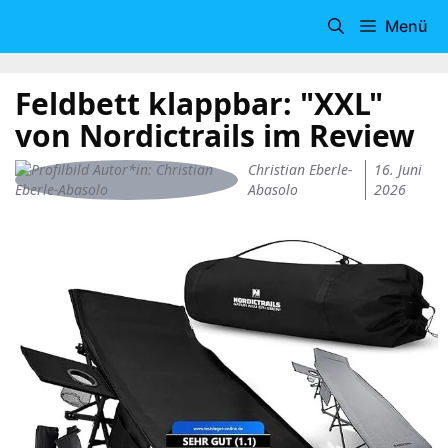
Zum
Menü
Inhalt
springen
Feldbett klappbar: "XXL"
von Nordictrails im Review
Christian Eberle-
16. Juni
Abasolo
2026