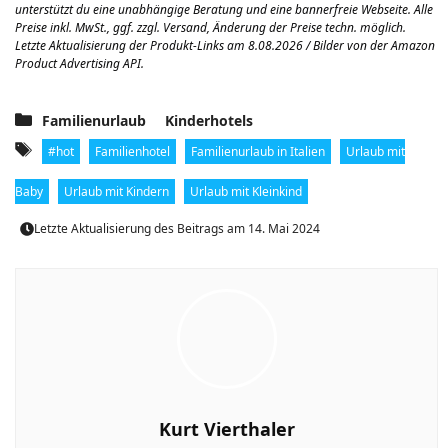
unterstützt du eine unabhängige Beratung und eine bannerfreie Webseite.
Alle
Preise inkl. MwSt., ggf. zzgl. Versand, Änderung der Preise techn. möglich.
Letzte Aktualisierung der Produkt-Links am 8.08.2026 / Bilder von der Amazon
Product Advertising API.
Kategorien
,
Familienurlaub
Kinderhotels
Schlagwörter
,
,
,
#hot
Familienhotel
Familienurlaub in Italien
Urlaub mit
,
,
Baby
Urlaub mit Kindern
Urlaub mit Kleinkind
Letzte Aktualisierung des Beitrags am
14. Mai 2024
Kurt Vierthaler