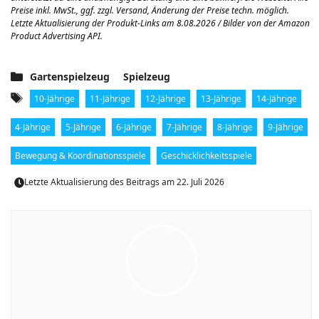
Preise inkl. MwSt., ggf. zzgl. Versand, Änderung der Preise techn. möglich.
Letzte Aktualisierung der Produkt-Links am 8.08.2026 / Bilder von der Amazon
Product Advertising API.
Kategorien
,
Gartenspielzeug
Spielzeug
Schlagwörter
,
,
,
,
,
10-Jährige
11-Jährige
12-Jährige
13-Jährige
14-Jährige
,
,
,
,
,
,
4-Jährige
5-Jährige
6-Jährige
7-Jährige
8-Jährige
9-Jährige
,
Bewegung & Koordinationsspiele
Geschicklichkeitsspiele
Letzte Aktualisierung des Beitrags am
22. Juli 2026